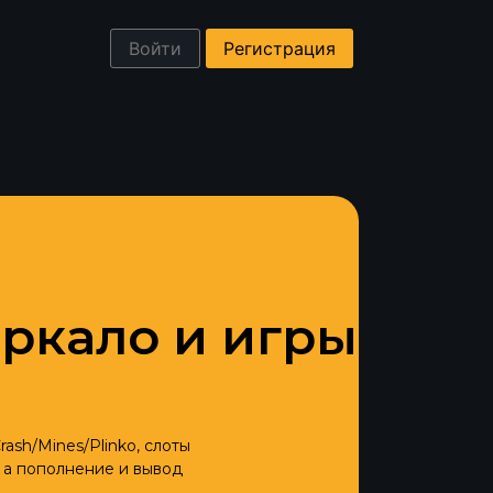
Войти
Регистрация
еркало и игры
ash/Mines/Plinko, слоты
 а пополнение и вывод