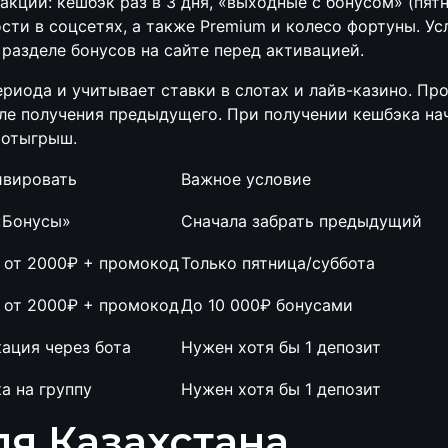
кции: кешбэк раз в 3 дня, «выходные с бонусом» (пят
ости в соцсетях, а также Premium и колесо фортуны. У
разделе бонусов на сайте перед активацией.
ериода и учитывает ставки в слотах и лайв-казино. П
ле получения предыдущего. При получении кешбэка на
 отыгрыш.
ивировать
Важное условие
«Бонусы»
Сначала забрать предыдущий
 от 2000₽ + промокод
Только пятница/суббота
 от 2000₽ + промокод
До 10 000₽ бонусами
ация через бота
Нужен хотя бы 1 депозит
а на группу
Нужен хотя бы 1 депозит
ля Казахстана