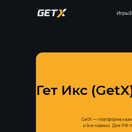
Игры
З
Гет Икс (Get
GetX — платформа казин
и live-казино. Для Р