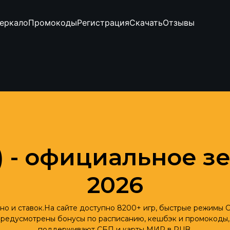
еркало
Промокоды
Регистрация
Скачать
Отзывы
X) - официальное з
2026
о и ставок.На сайте доступно 8200+ игр, быстрые режимы Cr
Ф предусмотрены бонусы по расписанию, кешбэк и промокоды,
поддерживают СБП и карты МИР в RUB.