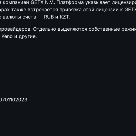
ся компанией GETX N.V.. Платформа указывает лицензи
ах также встречается привязка этой лицензии к GETX 
е валюты счета — RUB и KZT.
провайдеров. Отдельно выделяются собственные режимы:
e, Keno и другие.
701102023