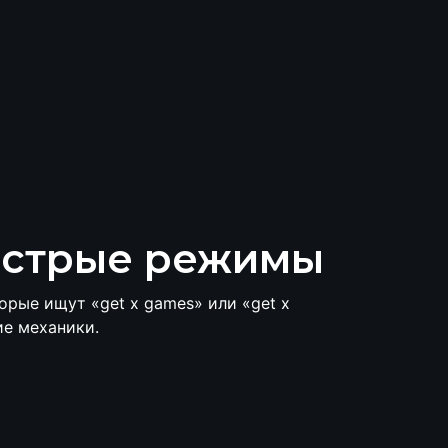
быстрые режимы
орые ищут «get x games» или «get x
ие механики.