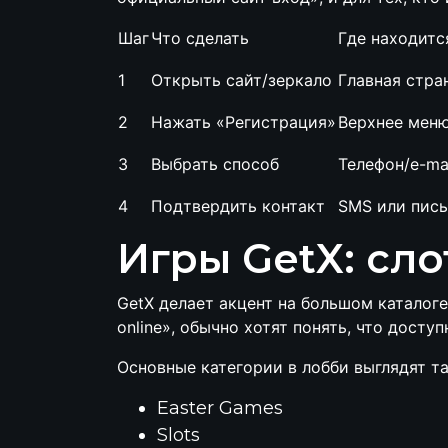
Шаг
Что сделать
Где находитс
1
Открыть сайт/зеркало
Главная стра
2
Нажать «Регистрация»
Верхнее мен
3
Выбрать способ
Телефон/e-ma
4
Подтвердить контакт
SMS или пис
Игры GetX: сл
GetX делает акцент на большом каталоге
online», обычно хотят понять, что дост
Основные категории в лобби выглядят та
Easter Games
Slots