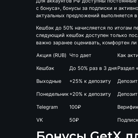
Для аккаунтов РФ доступны постоянные а
с бонуса», бонусы за подписки и активн
актуальных предложений выполняется в 
Кешбэк до 50% начисляется по итогам п
следующий кешбэк доступен только пос
важно заранее оценивать, комфортен ли
Акция (RUB)
Что дает
Как акт
Кешбэк
До 50% раз в 3 дня
Раздел 
Выходные
+25% к депозиту
Депозит
Понедельник
+20% к депозиту
Депозит
Telegram
100₽
Верифик
VK
50₽
Подписк
Бонусы GetX д