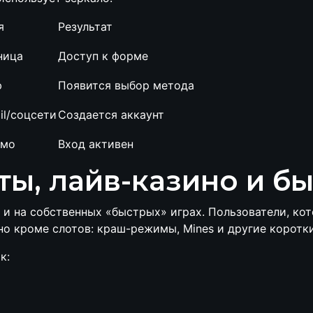
я
Результат
ница
Доступ к форме
ю
Появится выбор метода
il/соцсети
Создается аккаунт
ьмо
Вход активен
оты, лайв-казино и 
 и на собственных «быстрых» играх. Пользователи, кот
упно кроме слотов: краш-режимы, Mines и другие коротк
к: