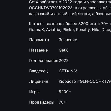
GetX работает с 2022 года и управляет
OCCHKTW0701102023; в отраслевых обзор
казахский и английский языки, а базовы
Каталог включает более 8200 игр и 70+ 
GetmaX, Aviatrix, Plinko, Penalty, Hilo, Dic
Параметр
Значение
Название
GetX
Год основания
2022
Владелец
GETX N.V.
Лицензия
Кюрасао #GLH-OCCHKTW0
Игры
8200+
Провайдеры
70+