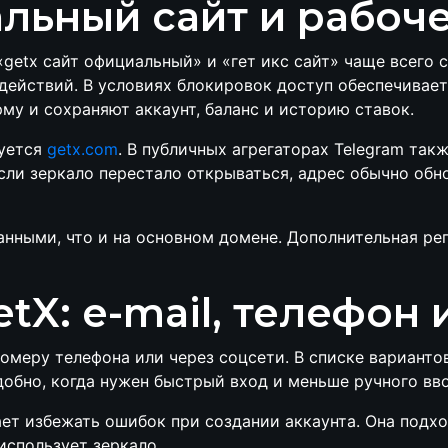
альный сайт и рабоч
getx сайт официальный» и «гет икс сайт» чаще всего 
действий. В условиях блокировок доступ обеспечивае
му и сохраняют аккаунт, баланс и историю ставок.
уется
getx.com
. В публичных агрегаторах Telegram так
 Если зеркало перестало открываться, адрес обычно об
нными, что и на основном домене. Дополнительная рег
tX: e-mail, телефон 
 номеру телефона или через соцсети. В списке варианто
 удобно, когда нужен быстрый вход и меньше ручного вв
т избежать ошибок при создании аккаунта. Она подходи
использует зеркало.