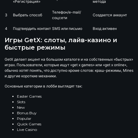
«Регистрация»
метода
Телефон/e-mail/
3
Выбрать способ
Создается аккаунт
соцсети
4
Подтвердить контакт
SMS или письмо
Вход активен
Игры GetX: слоты, лайв-казино и
быстрые режимы
GetX делает акцент на большом каталоге и на собственных «быстрых»
играх. Пользователи, которые ищут «get x games» или «get x online»,
обычно хотят понять, что доступно кроме слотов: краш-режимы, Mines
и другие короткие механики.
Основные категории в лобби выглядят так:
Easter Games
Slots
New
Bonus Buy
Popular
Quick Games
Live Casino