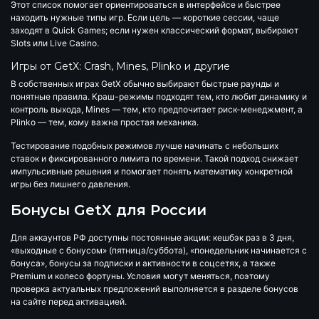
Этот список помогает ориентироваться в интерфейсе и быстрее
находить нужные типы игр. Если цель — короткие сессии, чаще
заходят в Quick Games; если нужен классический формат, выбирают
Slots или Live Casino.
Игры от GetX: Crash, Mines, Plinko и другие
В собственных играх GetX обычно выбирают быстрые раунды и
понятные правила. Краш-режимы подходят тем, кто любит динамику и
контроль выхода, Mines — тем, кто предпочитает риск-менеджмент, а
Plinko — тем, кому важна простая механика.
Тестирование подобных режимов лучше начинать с небольших
ставок и фиксированного лимита по времени. Такой подход снижает
импульсивные решения и помогает понять математику конкретной
игры без лишнего давления.
Бонусы GetX для России
Для аккаунтов РФ доступны постоянные акции: кешбэк раз в 3 дня,
«выходные с бонусом» (пятница/суббота), «понедельник начинается с
бонуса», бонусы за подписки и активности в соцсетях, а также
Premium и колесо фортуны. Условия могут меняться, поэтому
проверка актуальных предложений выполняется в разделе бонусов
на сайте перед активацией.