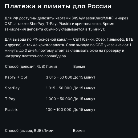
Платежи и лимиты для России
Для РФ доступны депозиты картами (VISA/MasterCard/МИР) и через
СБП, а также SberPay, T‑Pay, Piastrix и криптовалюта. Время
зачисления депозита обычно укладывается в 15 минут.
Для вывода по РФ основной канал — СБП (банки: Сбер, Тинькофф, ВТБ
и другие), а также криптовалюта. Срок вывода по СБП указан как от 1
минуты до 3 дней, поэтому стоит закладывать окно на проверку и
нагрузку платежного провайдера.
Способ (депозит, RUB)
Лимит
Время
Карты + СБП
3 015 – 50 000
До 15 минут
SberPay
1 015 – 50 000
До 15 минут
T‑Pay
1 000 – 50 000
До 15 минут
Piastrix
100 – 100 000
До 15 минут
Способ (вывод, RUB)
Лимит
Время