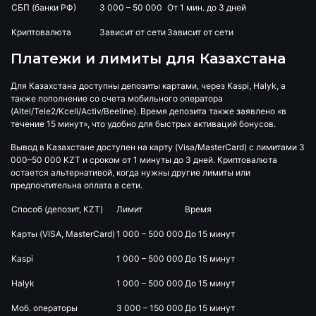
СБП (банки РФ)
3 000 – 50 000
От 1 мин. до 3 дней
Криптовалюта
Зависит от сети
Зависит от сети
Платежи и лимиты для Казахстана
Для Казахстана доступны депозиты картами, через Kaspi, Halyk, а
также пополнение со счета мобильного оператора
(Altel/Tele2/Kcell/Activ/Beeline). Время депозита также заявлено «в
течение 15 минут», что удобно для быстрых активаций бонусов.
Вывод в Казахстане доступен на карту (Visa/MasterCard) с лимитами 3
000–50 000 KZT и сроком от 1 минуты до 3 дней. Криптовалюта
остается альтернативой, когда нужны другие лимиты или
предпочтительна оплата в сети.
Способ (депозит, KZT)
Лимит
Время
Карты (VISA, MasterCard)
1 000 – 500 000
До 15 минут
Kaspi
1 000 – 500 000
До 15 минут
Halyk
1 000 – 500 000
До 15 минут
Моб. операторы
3 000 – 150 000
До 15 минут