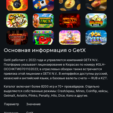
Основная информация о GetX
GetX работает с 2022 года и управляется компанией GETX N.V..
Платформа указывает лицензирование в Кюрасао по номеру #GLH-
OCCHKTW0701102023; в отраслевых обзорах также встречается
привязка этой лицензии к GETX N.V.. В интерфейсе доступны русский,
казахский и английский языки, а базовые валюты счета — RUB и KZT.
Каталог включает более 8200 игр и 70+ провайдеров. Отдельно
выделяются собственные режимы: Crash/краш, Mines, Coinflip, кейсы,
GetmaX, Aviatrix, Plinko, Penalty, Hilo, Dice, Keno и другие.
Параметр
Значение
Название
GetX