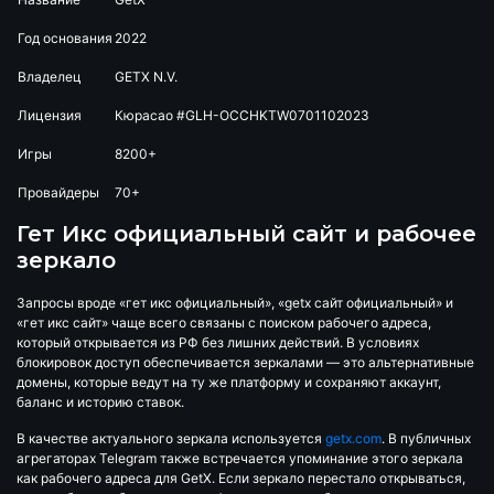
Год основания
2022
Владелец
GETX N.V.
Лицензия
Кюрасао #GLH-OCCHKTW0701102023
Игры
8200+
Провайдеры
70+
Гет Икс официальный сайт и рабочее
зеркало
Запросы вроде «гет икс официальный», «getx сайт официальный» и
«гет икс сайт» чаще всего связаны с поиском рабочего адреса,
который открывается из РФ без лишних действий. В условиях
блокировок доступ обеспечивается зеркалами — это альтернативные
домены, которые ведут на ту же платформу и сохраняют аккаунт,
баланс и историю ставок.
В качестве актуального зеркала используется
getx.com
. В публичных
агрегаторах Telegram также встречается упоминание этого зеркала
как рабочего адреса для GetX. Если зеркало перестало открываться,