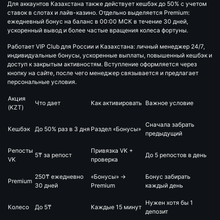
Для аккаунтов Казахстана также действует кешбэк до 50% с учетом
ставок в слотах и лайв-казино. Отдельно выделяется Premium:
ежедневный бонус на баланс в 00:00 МСК в течение 30 дней,
ускоренный вывод и более частые вращения колеса фортуны.
Работает VIP Club для России и Казахстана: личный менеджер 24/7,
индивидуальные бонусы, ускоренные выплаты, повышенный кешбэк и
доступ к закрытым активностям. Вступление оформляется через
кнопку на сайте, после чего менеджер связывается и предлагает
персональные условия.
Акция
Что дает
Как активировать
Важное условие
(KZT)
Сначала забрать
Кешбэк
До 50% раз в 3 дня
Раздел «Бонусы»
предыдущий
Репосты
Привязка VK +
5₸ за репост
До 5 репостов в день
VK
проверка
250₸ ежедневно
«Бонусы» →
Бонус забирать
Premium
30 дней
Premium
каждый день
Нужен хотя бы 1
Колесо
До 5₸
Каждые 15 минут
депозит