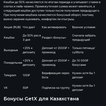
Кешбэк до 50% начисляется по итогам периода и учитывает ставки в
слотах и лайв-казино. Промежуточная сумма может меняться, а
следующий кешбэк доступен только после получения предыдущего.
При получении кешбэка начисляется бонусный оборот, поэтому
важно заранее оценивать, комфортен ли отыгрыш.
Акция (RUB)
Что дает
Как активировать
Важное условие
До 50% раз в
Сначала забрать
Кешбэк
Раздел «Бонусы»
3 дня
предыдущий
+25% к
Депозит от 2000₽ +
Только пятница/
Выходные
депозиту
промокод
суббота
+20% к
Депозит от 2000₽ +
До 10 000₽
Понедельник
депозиту
промокод
бонусами
Верификация через
Нужен хотя бы 1
Telegram
100₽
бота
депозит
Нужен хотя бы 1
VK
50₽
Подписка на группу
депозит
Бонусы GetX для Казахстана