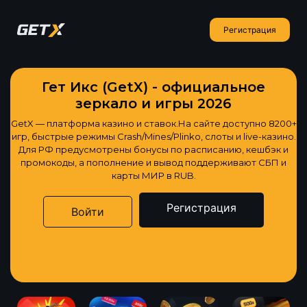
Регистрация
Гет Икс (GetX) - официальное
зеркало и игры 2026
GetX — платформа казино и ставок.На сайте доступно 8200+
игр, быстрые режимы Crash/Mines/Plinko, слоты и live-казино.
Для РФ предусмотрены бонусы по расписанию, кешбэк и
промокоды, а пополнение и вывод поддерживают СБП и
карты МИР в RUB.
Регистрация
Войти